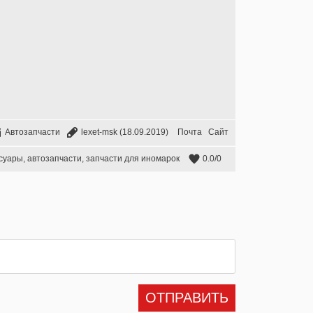
Автозапчасти
lexet-msk
(18.09.2019)
Почта
Сайт
суары
,
автозапчасти
,
запчасти для иномарок
0.0
/
0
ОТПРАВИТЬ