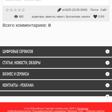
pr3225
(22.05.2020)
Почта
Сайт
682
аудиторы
,
юристы
,
юрист
,
бухгалтера
,
налоги
0.0
/
0
Всего комментариев
:
0
ЦИФРОВЫЕ СЕРВИСОВ
+
СТАТЬИ, НОВОСТИ, ОБЗОРЫ
+
БИЗНЕС И СЕРВИСЫ
+
КОНТАКТЫ - РЕКЛАМА
+
+
s7czv3r3nxedkcpa
Copyright catalog tools 2024 ©
Политика
конфиденциальности
Пользовательское соглашение
"Каталог Тулс" - Рейтинг сайтов