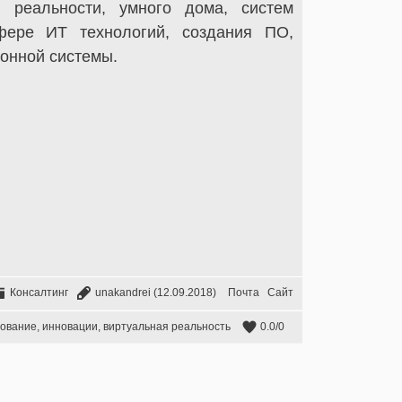
й реальности, умного дома, систем
сфере ИТ технологий, создания ПО,
онной системы.
Консалтинг
unakandrei
(12.09.2018)
Почта
Сайт
дование
,
инновации
,
виртуальная реальность
0.0
/
0