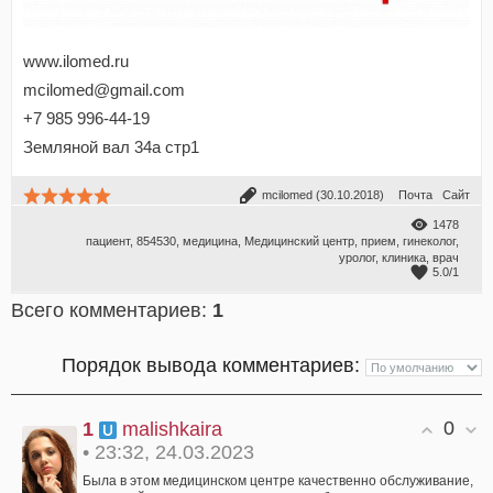
www.ilomed.ru
mcilomed@gmail.com
+7 985 996-44-19
Земляной вал 34а стр1
mcilomed
(30.10.2018)
Почта
Сайт
1478
пациент
,
854530
,
медицина
,
Медицинский центр
,
прием
,
гинеколог
,
уролог
,
клиника
,
врач
5.0
/
1
Всего комментариев
:
1
Порядок вывода комментариев:
0
1
malishkaira
• 23:32, 24.03.2023
Была в этом медицинском центре качественно обслуживание,