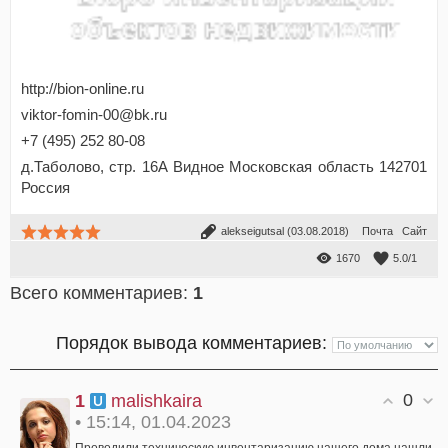
http://bion-online.ru
viktor-fomin-00@bk.ru
+7 (495) 252 80-08
д.Таболово, стр. 16А Видное Московская область 142701
Россия
alekseigutsal
(03.08.2018)
Почта
Сайт
1670
5.0
/
1
Всего комментариев
:
1
Порядок вывода комментариев:
0
1
malishkaira
• 15:14, 01.04.2023