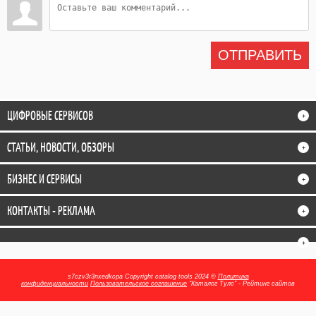
ОТПРАВИТЬ
ЦИФРОВЫЕ СЕРВИСОВ
+
СТАТЬИ, НОВОСТИ, ОБЗОРЫ
+
БИЗНЕС И СЕРВИСЫ
+
КОНТАКТЫ - РЕКЛАМА
+
+
s7czv3r3nxedkcpa
Copyright catalog tools 2024 ©
Политика
конфиденциальности
Пользовательское соглашение
"Каталог Тулс" - Рейтинг сайтов