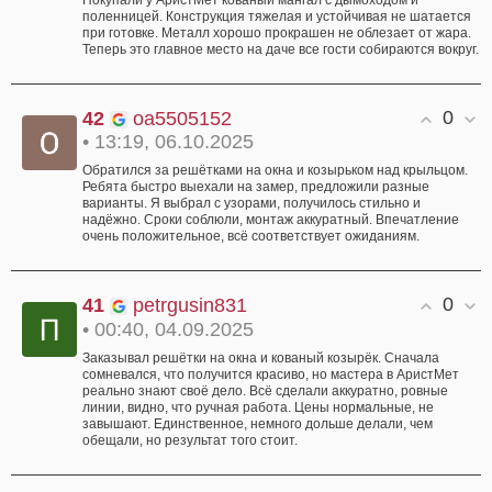
Покупали у АристМет кованый мангал с дымоходом и
поленницей. Конструкция тяжелая и устойчивая не шатается
при готовке. Металл хорошо прокрашен не облезает от жара.
Теперь это главное место на даче все гости собираются вокруг.
0
42
oa5505152
• 13:19, 06.10.2025
Обратился за решётками на окна и козырьком над крыльцом.
Ребята быстро выехали на замер, предложили разные
варианты. Я выбрал с узорами, получилось стильно и
надёжно. Сроки соблюли, монтаж аккуратный. Впечатление
очень положительное, всё соответствует ожиданиям.
0
41
petrgusin831
• 00:40, 04.09.2025
Заказывал решётки на окна и кованый козырёк. Сначала
сомневался, что получится красиво, но мастера в АристМет
реально знают своё дело. Всё сделали аккуратно, ровные
линии, видно, что ручная работа. Цены нормальные, не
завышают. Единственное, немного дольше делали, чем
обещали, но результат того стоит.