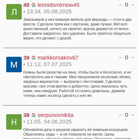
0
40
leonidsmirnow45
• 13:34, 05.08.2025
Заказывали у них кованую мебель для веранды — стол и два
кресла. Сделали прям как с картинки, даже лучше. Металл
качественный, ничего не скрипит, краска держится отлично.
Доставили аккуратно, без царапин. Было приятно общаться,
видно, что делают с душой.
0
39
markkorsakov67
• 11:12, 07.07.2025
Нужны были решетки на окна, чтобы было и безопасно, и не
смотрелось как в тюрьме. Мне предложили несколько лёгких,
ажурных вариантов — выбрали с листочками. Сделали
красиво, при этом крепко и добротно. Цена оказалась чуть
ниже, чем ожидали. Работой остались довольны, думаем
теперь навес на вход сделать у них же.
0
38
serpunovnikita
• 11:05, 04.06.2025
Обновляли дачу и решили украсить её кованым козырьком.
Обратились сюда — и не пожалели ни капли. Цены
вменяемые, общение лёгкое, всё чётко. Приехали, замерили,