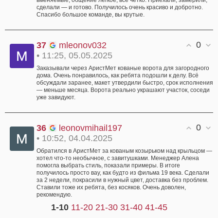
сделали — и готово. Получилось очень красиво и добротно.
Спасибо большое команде, вы крутые.
0
37
mleonov032
• 11:25, 05.05.2025
Заказывали через АристМет кованые ворота для загородного
дома. Очень понравилось, как ребята подошли к делу. Всё
обсуждали заранее, макет утвердили быстро, срок исполнения
— меньше месяца. Ворота реально украшают участок, соседи
уже завидуют.
0
36
leonovmihail197
• 10:52, 04.04.2025
Обратился в АристМет за кованым козырьком над крыльцом —
хотел что-то необычное, с завитушками. Менеджер Алена
помогла выбрать стиль, показали примеры. В итоге
получилось просто вау, как будто из фильма 19 века. Сделали
за 2 недели, покрасили в нужный цвет, доставка без проблем.
Ставили тоже их ребята, без косяков. Очень доволен,
рекомендую.
1-10
11-20
21-30
31-40
41-45