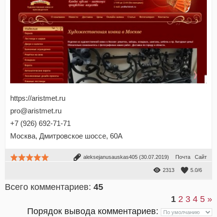
https://aristmet.ru
pro@aristmet.ru
+7 (926) 692-71-71
Москва, Дмитровское шоссе, 60А
aleksejanusauskas405
(30.07.2019)
Почта
Сайт
2313
5.0
/
6
Всего комментариев
:
45
1
2
3
4
5
»
Порядок вывода комментариев: