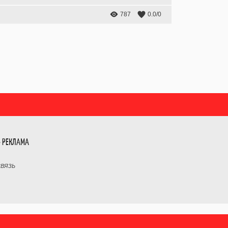
787
0.0
/
0
- РЕКЛАМА
СВЯЗЬ