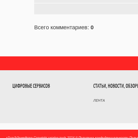
Всего комментариев
:
0
ЦИФРОВЫЕ СЕРВИСОВ
СТАТЬИ, НОВОСТИ, ОБЗО
ЛЕНТА
s7czv3r3nxedkcpa
Copyright catalog tools 2024 ©
Политика конфиденциальности
Поль