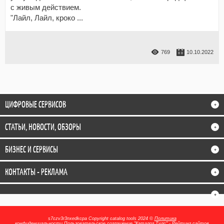
с живым действием.
"Лайл, Лайл, кроко
...
769
10.10.2022
ЦИФРОВЫЕ СЕРВИСОВ
+
СТАТЬИ, НОВОСТИ, ОБЗОРЫ
+
БИЗНЕС И СЕРВИСЫ
+
КОНТАКТЫ - РЕКЛАМА
+
+
s7czv3r3nxedkcpa
Copyright catalog tools 2024 ©
Политика
конфиденциальности
Пользовательское соглашение
"Каталог Тулс" - Рейтинг сайтов